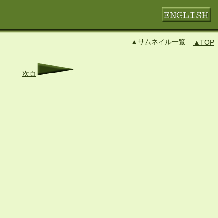
▲サムネイル一覧
▲TOP
次頁