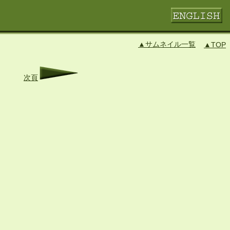
▲サムネイル一覧
▲TOP
次頁