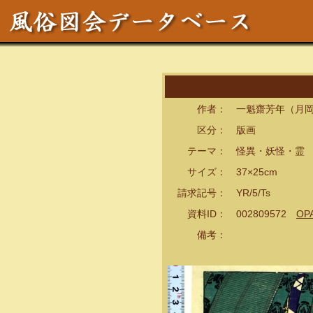
作者： 一魁齋芳年（月岡
区分： 版画
テーマ： 怪異・妖怪・霊
サイズ： 37×25cm
請求記号： YR/5/Ts
資料ID： 002809572
OP
備考：