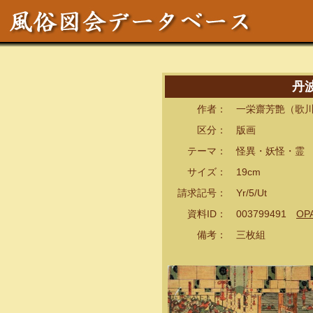
丹
作者： 一栄齋芳艶（歌川
区分： 版画
テーマ： 怪異・妖怪・霊
サイズ： 19cm
請求記号： Yr/5/Ut
資料ID： 003799491
OP
備考： 三枚組