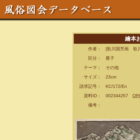
繪本
作者： [歌川国芳画 歌川
区分： 冊子
テーマ： その他
サイズ： 23cm
請求記号： KC/172/En
資料ID： 002344257
OP
備考：