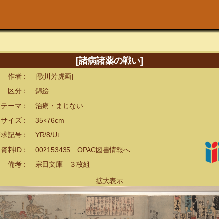
[諸病諸薬の戦い]
者： [歌川芳虎画]
分： 錦絵
ーマ： 治療・まじない
イズ： 35×76cm
記号： YR/8/Ut
ID： 002153435
OPAC図書情報へ
考： 宗田文庫 ３枚組
拡大表示