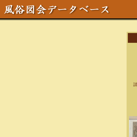
作
区
テ
サ
請求
資料
備