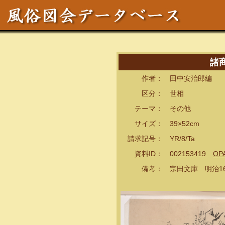
諸
作者： 田中安治郎編
区分： 世相
テーマ： その他
サイズ： 39×52cm
請求記号： YR/8/Ta
資料ID： 002153419
OP
備考： 宗田文庫 明治16年