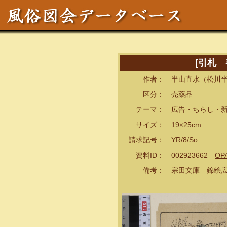
[引札
作者： 半山直水（松川半
区分： 売薬品
テーマ： 広告・ちらし・新
サイズ： 19×25cm
請求記号： YR/8/So
資料ID： 002923662
OP
備考： 宗田文庫 錦絵広