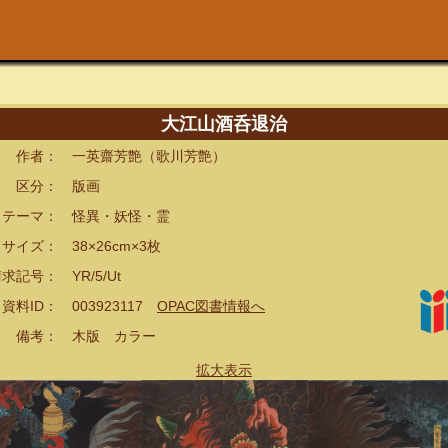
大江山酒呑退治
者： 一英齋芳艶（歌川芳艶）
分： 版画
ーマ： 怪異・妖怪・霊
ズ： 38×26cm×3枚
記号： YR/5/Ut
ID： 003923117
OPAC図書情報へ
考： 木版 カラー
拡大表示