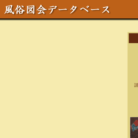
作
区
テ
サイ
請求
資料
備