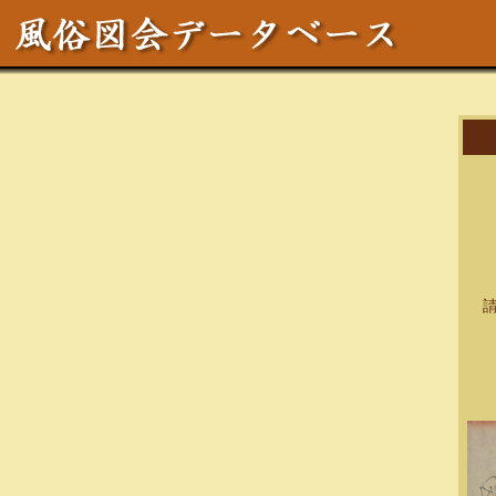
作
区
テ
サイ
請求
資料
備