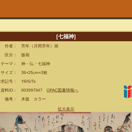
[七福神]
者： 芳年（月岡芳年）画
分： 版画
ーマ： 神・仏・七福神
ズ： 36×25cm×3枚
記号： YR/5/Ts
ID： 003997947
OPAC図書情報へ
考： 木版 カラー
拡大表示