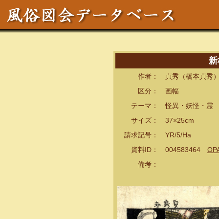
新
作者： 貞秀（橋本貞秀）
区分： 画幅
テーマ： 怪異・妖怪・霊
サイズ： 37×25cm
請求記号： YR/5/Ha
資料ID： 004583464
OP
備考：