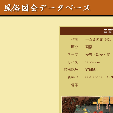
四天
作者： 一寿斎国政（歌川
区分： 画幅
テーマ： 怪異・妖怪・霊
サイズ： 38×26cm
請求記号： YR/5/Ut
資料ID： 004582938
OP
備考：