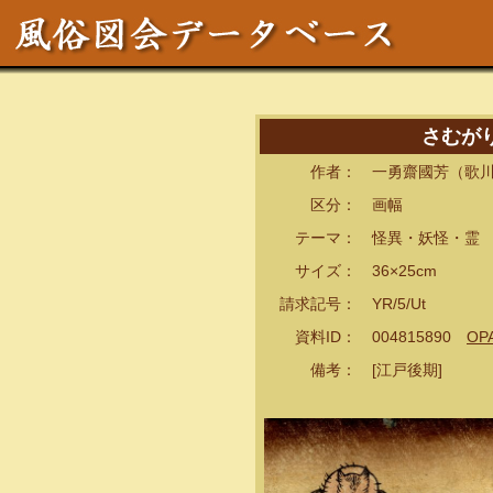
さむがり
作者： 一勇齋國芳（歌川
区分： 画幅
テーマ： 怪異・妖怪・霊 
サイズ： 36×25cm
請求記号： YR/5/Ut
資料ID： 004815890
OP
備考： [江戸後期]