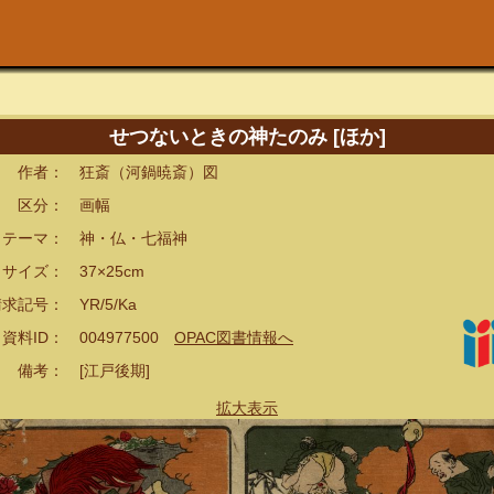
せつないときの神たのみ [ほか]
者： 狂斎（河鍋暁斎）図
分： 画幅
ーマ： 神・仏・七福神
イズ： 37×25cm
記号： YR/5/Ka
ID： 004977500
OPAC図書情報へ
考： [江戸後期]
拡大表示