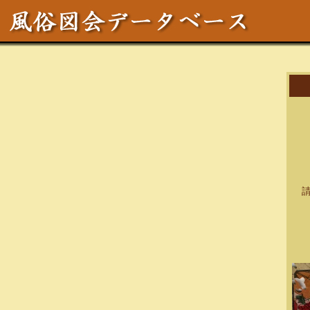
作
区
テ
サ
請求
資料
備