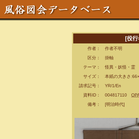
[役
作者： 作者不明
区分： 掛軸
テーマ： 怪異・妖怪・霊
サイズ： 本紙の大きさ:66×2
請求記号： YR/1/En
資料ID： 004817110
OP
備考： [明治時代]