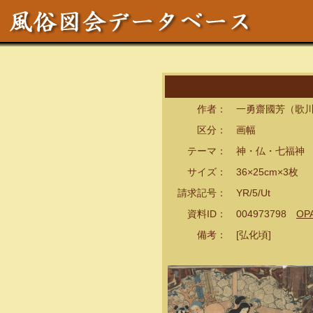
作者： 一勇齋國芳（歌川
区分： 画幅
テーマ： 神・仏・七福神
サイズ： 36×25cm×3枚
請求記号： YR/5/Ut
資料ID： 004973798
OP
備考： [弘化頃]