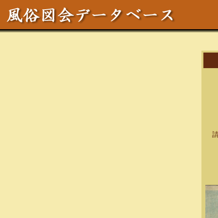
作
区
テ
サ
請求
資料
備考