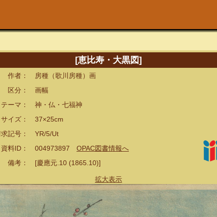
[恵比寿・大黒図]
者： 房種（歌川房種）画
分： 画幅
ーマ： 神・仏・七福神
イズ： 37×25cm
記号： YR/5/Ut
ID： 004973897
OPAC図書情報へ
： [慶應元.10 (1865.10)]
拡大表示