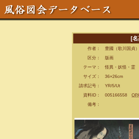
[
作者： 豊國（歌川国貞）
区分： 版画
テーマ： 怪異・妖怪・霊
サイズ： 36×26cm
請求記号： YR/5/Ut
資料ID： 005166558
OP
備考：