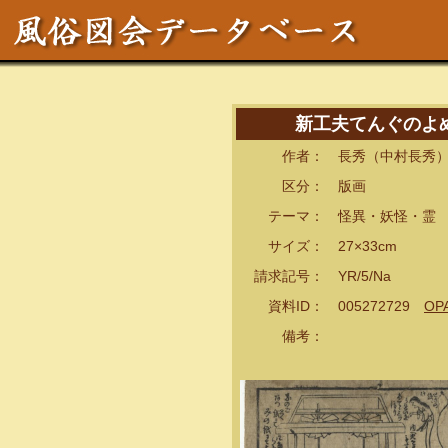
新工夫てんぐのよめ
作者： 長秀（中村長秀）
区分： 版画
テーマ： 怪異・妖怪・霊
サイズ： 27×33cm
請求記号： YR/5/Na
資料ID： 005272729
OP
備考：