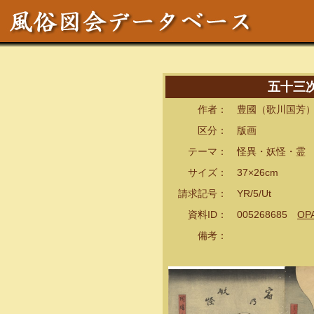
五十三
作者： 豊國（歌川国芳）
区分： 版画
テーマ： 怪異・妖怪・霊
サイズ： 37×26cm
請求記号： YR/5/Ut
資料ID： 005268685
OP
備考：