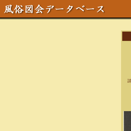
作
区
テ
サ
請求
資料