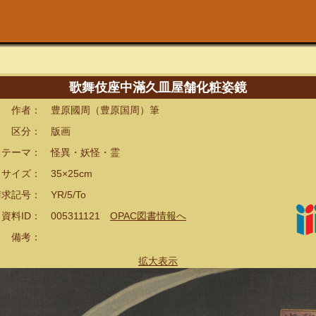
歌舞伎座中滿久皿屋舗化粧姿鏡
者： 豊原國周（豊原国周）筆
分： 版画
ーマ： 怪異・妖怪・霊
イズ： 35×25cm
記号： YR/5/To
ID： 005311121
OPAC図書情報へ
備考：
拡大表示