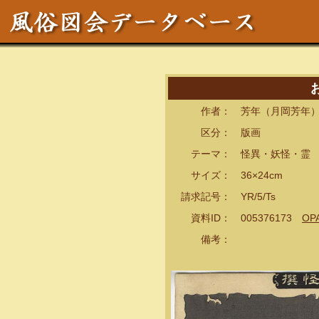
作者： 芳年（月岡芳年）[
区分： 版画
テーマ： 怪異・妖怪・霊
サイズ： 36×24cm
請求記号： YR/5/Ts
資料ID： 005376173
OP
備考：