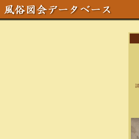
作
区
テ
サ
請求
資料