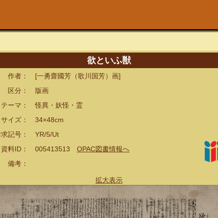
欲といふ獣
者： [一勇齋國芳（歌川国芳）画]
分： 版画
ーマ： 怪異・妖怪・霊
イズ： 34×48cm
記号： YR/5/Ut
ID： 005413513
OPAC図書情報へ
備考：
拡大表示