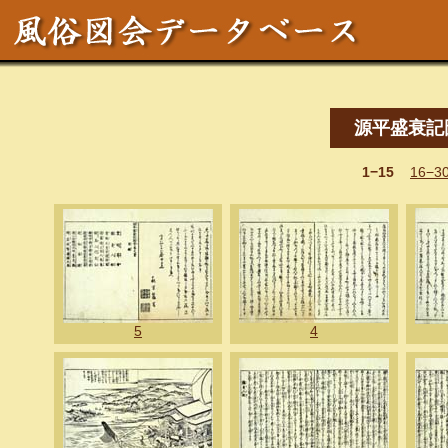
源平盛衰記
1−15
16−3
5
4