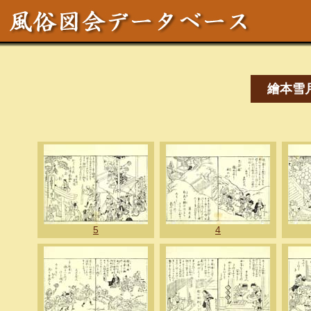
繪本雪
5
4