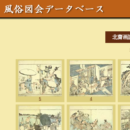
北齋画
5
4