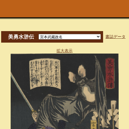
美勇水滸伝
書誌データ
拡大表示