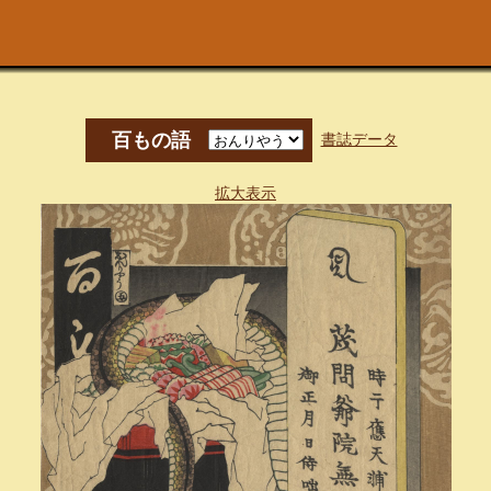
百もの語
書誌データ
拡大表示