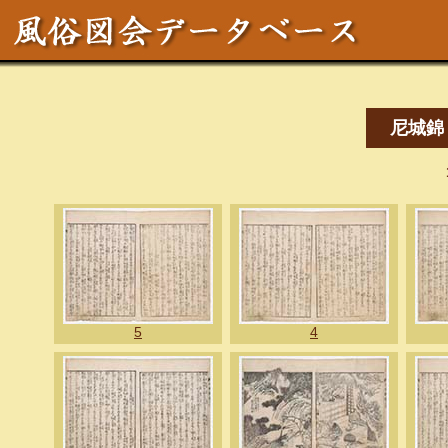
尼城錦
5
4