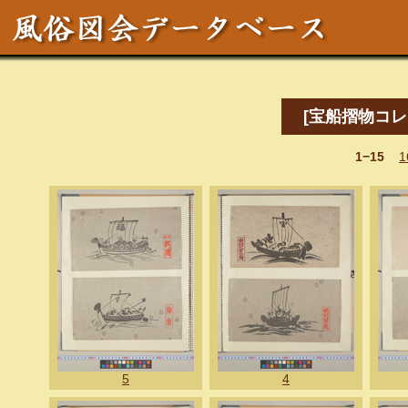
[宝船摺物コレ
1−15
1
5
4