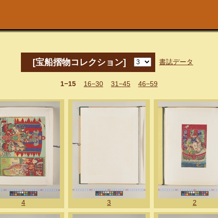
[宝船摺物コレクション]
書誌データ
1−15
16−30
31−45
46−59
4
3
2