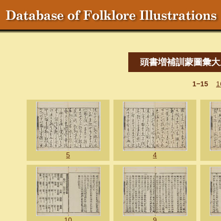
頭書増補訓蒙圖彙大
1−15
1
5
4
10
9