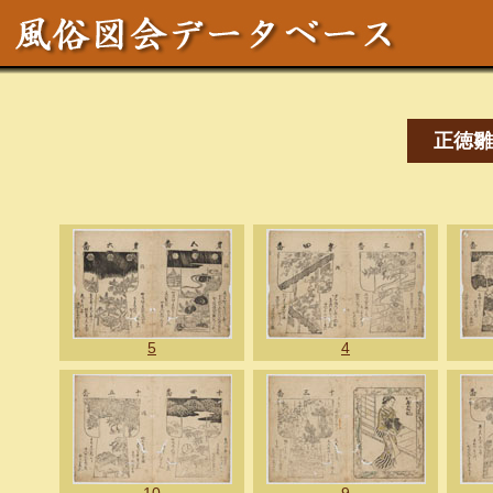
正徳雛
5
4