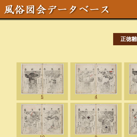
正徳雛
5
4