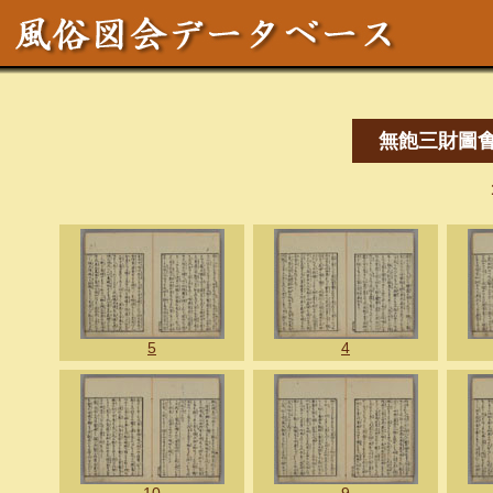
無飽三財圖
5
4