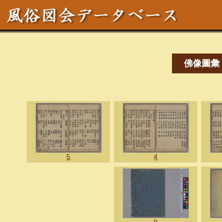
佛像圖彙
5
4