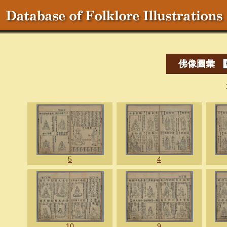
佛像圖彙
5
4
10
9