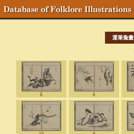
運筆麁畫
5
4
10
9