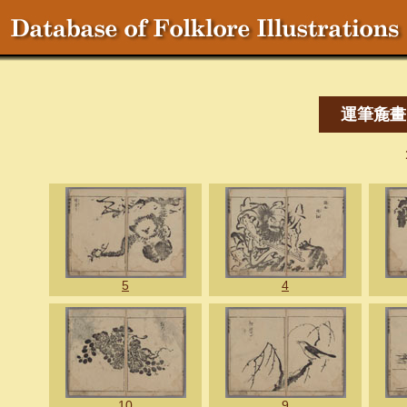
運筆麁畫
5
4
10
9