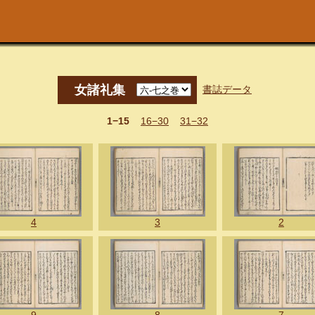
女諸礼集
書誌データ
1−15
16−30
31−32
4
3
2