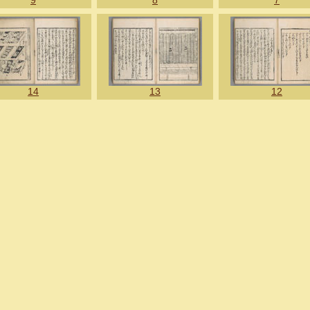
9
8
7
14
13
12