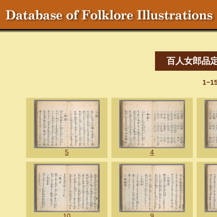
百人女郎品
1−1
5
4
10
9