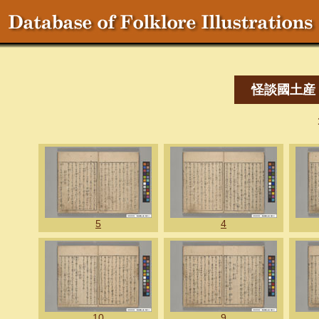
怪談國土産
5
4
10
9