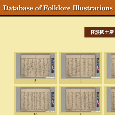
怪談國土産
5
4
10
9