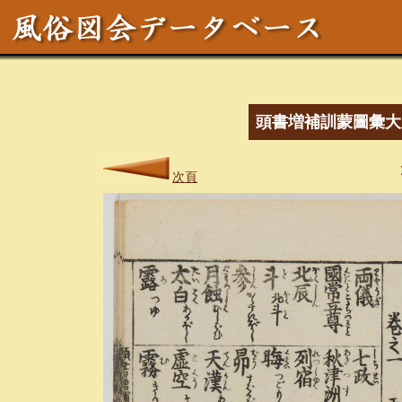
頭書増補訓蒙圖彙大
次頁