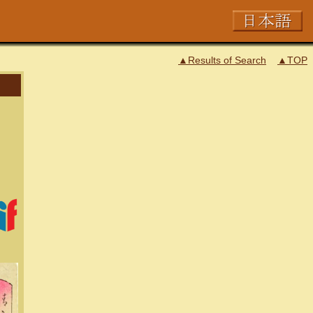
▲Results of Search
▲TOP