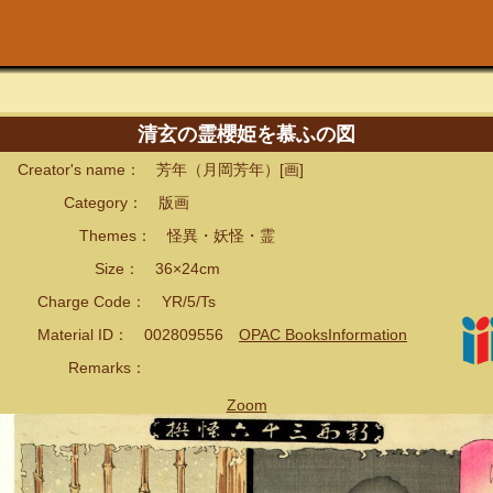
清玄の霊櫻姫を慕ふの図
eator's name： 芳年（月岡芳年）[画]
ategory： 版画
hemes： 怪異・妖怪・霊
ize： 36×24cm
arge Code： YR/5/Ts
terial ID： 002809556
OPAC BooksInformation
emarks：
Zoom