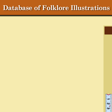
Cr
C
T
S
Ch
Ma
R