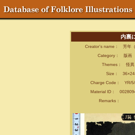
内裏
Creator's name： 芳年
Category： 版画
Themes： 怪異・
Size： 36×24
Charge Code： YR/5/
Material ID： 00280
Remarks：