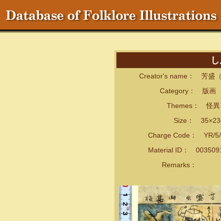
し
Creator's name： 芳
Category： 版画
Themes： 怪異・
Size： 35×23
Charge Code： YR/5/
Material ID： 00350
Remarks：