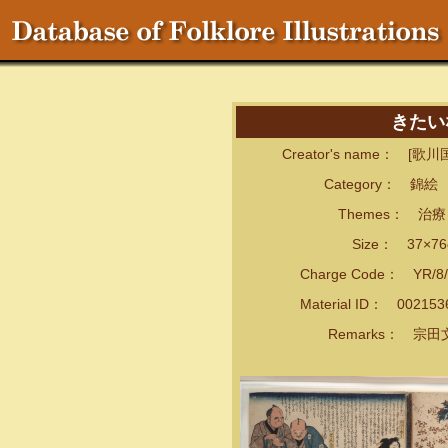
きたい
Creator's name： [歌川
Category： 錦絵
Themes： 治療・
Size： 37×76
Charge Code： YR/8/
Material ID： 00215
Remarks： 宗田文