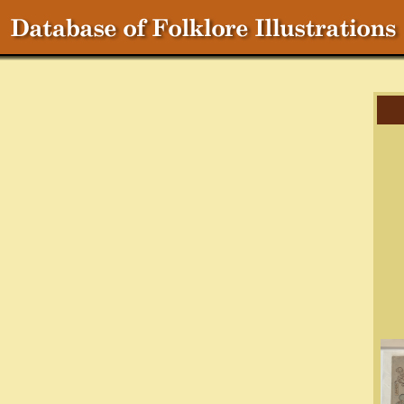
Cr
C
T
S
Ch
Ma
R