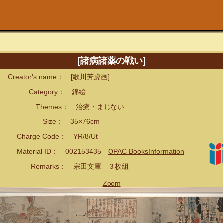
[諸病諸薬の戦い]
eator's name： [歌川芳虎画]
ategory： 錦絵
hemes： 治療・まじない
ize： 35×76cm
arge Code： YR/8/Ut
terial ID： 002153435
OPAC BooksInformation
emarks： 宗田文庫 ３枚組
Zoom