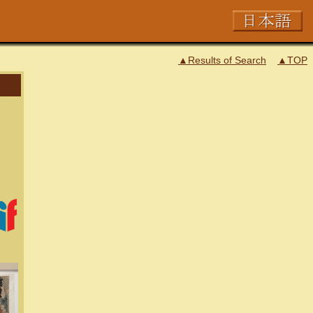
▲Results of Search
▲TOP