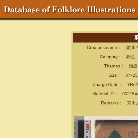
Creator's name： [歌川
Category： 錦絵
Themes： 治療・
Size： 37×25
Charge Code： YR/8/
Material ID： 00215
Remarks： 宗田文庫